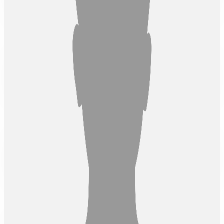
Sandi Setiadi, S.H.
Mentor Multimedia & Diniyah
Alumni
STIS Husnul Khotimah
Anas Saputra
Mentor Multimedia
Alumni
MADCOMS
Muhammad Faruqie, Lc., MIRKH.
Mentor Diniyah