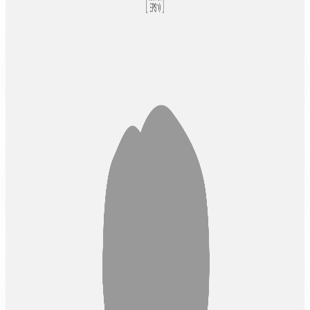
Mentor Internet of Things (IoT)
Alumni
Telkom University
Kartono, S.Kom.
Mentor Programming
Alumni
Universitas Pelita Bangsa
Irwan Adinata, S.Kom.
Mentor Programming
Alumni
Telkom University