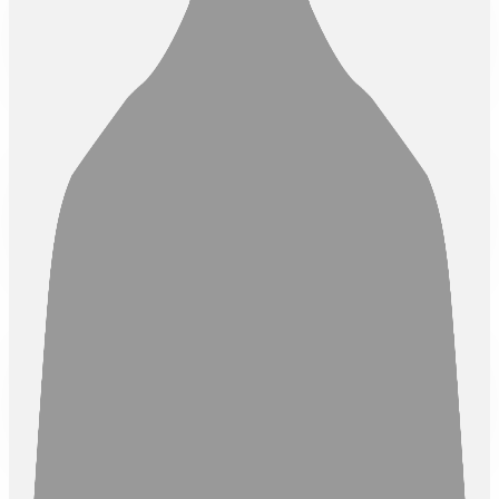
Alumni
Universitas Islam Madinah
Rudi Trihartanto, S.Pd.
Mentor Matematika
Alumni
Universitas Negeri Jakarta
Handip Setiyono, S.Pd.
Mentor IPA
Alumni
Universitas Muhammadiyah Purwokerto
Budi Santoso, S.Pd.
Mentor Pembinaan Karakter