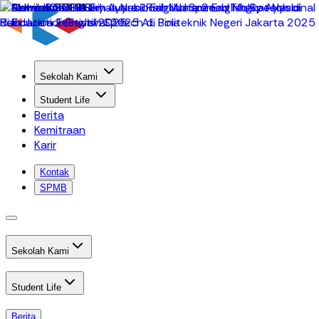
Sekolah Kami
Student Life
Berita
Kemitraan
Karir
Kontak
SPMB
Sekolah Kami
Student Life
Berita