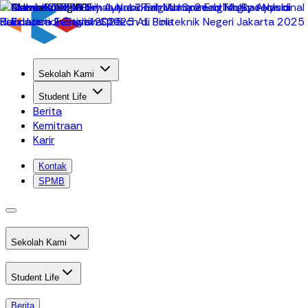
Sekolah Kami
Student Life
Berita
Kemitraan
Karir
Kontak
SPMB
Sekolah Kami
Student Life
Berita